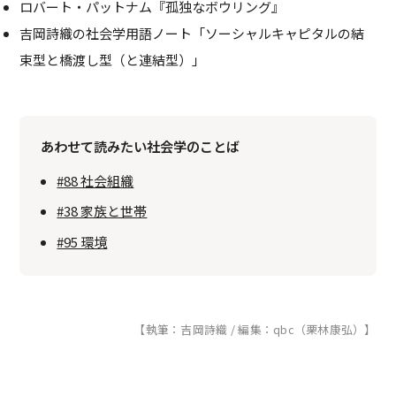
ロバート・パットナム『孤独なボウリング』
吉岡詩織の社会学用語ノート「ソーシャルキャピタルの結
束型と橋渡し型（と連結型）」
あわせて読みたい社会学のことば
#88 社会組織
#38 家族と世帯
#95 環境
【執筆：吉岡詩織 / 編集：qbc（栗林康弘）】