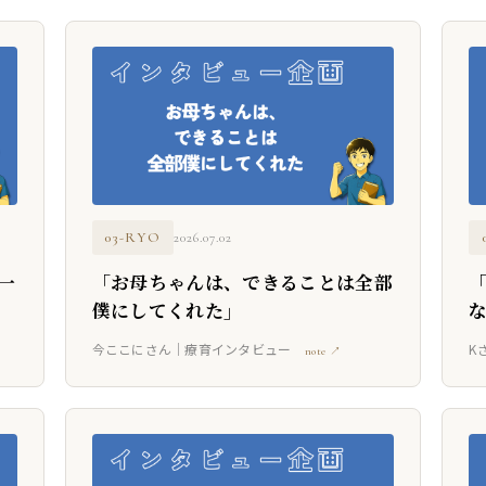
03-RYO
2026.07.02
一
「お母ちゃんは、できることは全部
「
僕にしてくれた」
今ここにさん｜療育インタビュー
K
note ↗